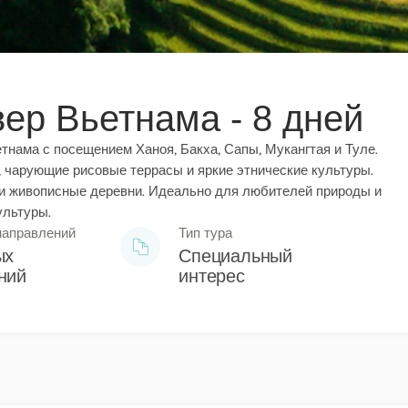
ер Вьетнама - 8 дней
тнама с посещением Ханоя, Бакха, Сапы, Мукангтая и Туле.
 чарующие рисовые террасы и яркие этнические культуры.
и живописные деревни. Идеально для любителей природы и
ультуры.
направлений
Тип тура
ых
Специальный
ний
интерес