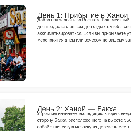
День 1: Прибытие в Ханой
Добро пожаловать во Вьетнам! Ваш местный г
дня предоставлен вам для отдыха, чтобы сня
акклиматизироваться. Если вы прибываете у
мероприятия днем или вечером по вашему за
День 2: Ханой — Бакха
Утром мы начинаем экспедицию в горы северн
сторону Бакха, расположенного на высоте 95
собой этническую мозаику из деревень мест