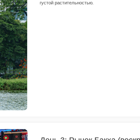
густой растительностью.
День 3: Рынок Бакха (воск