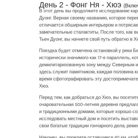
День 2 - Фонг Ня - Хюэ
(Вклю
В этот день вы продолжите исследование ка
Дуонг. Верная своему названию, которое пер
отличается обширным интерьером и потряса
замечательные сталактиты. После того, как
Тьен Дуонг, вы начнете свой путь обратно в Х
Поездка будет отмечена остановкой у реки Б
исторически значимого как 17-я параллель, к
демилитаризованную зону между Северным и
здесь служит памятником, каждая половина ко
время сфотографировать эту достопримечате
Хюэ.
Перед тем, как добраться до Хюэ, вы посетит
очаровательная 500-летняя деревня предлаг
и традиционными домами, которые хорошо со
исследовать местный дом и посетить выстав
свои богатые традиции гончарного дела, реме
Наконец, вы проедете оставшиеся 40 км, чтоб