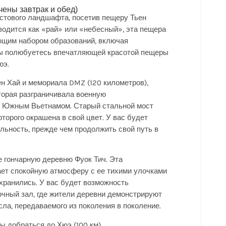
чены завтрак и обед)
рстового ландшафта, посетив пещеру Тьен
еводится как «рай» или «небесный», эта пещера
ющим набором образований, включая
 вы полюбуетесь впечатляющей красотой пещеры
юэ.
ен Хай и мемориала DMZ (120 километров),
оторая разграничивала военную
 Южным Вьетнамом. Старый стальной мост
торого окрашена в свой цвет. У вас будет
льность, прежде чем продолжить свой путь в
е гончарную деревню Фуок Тич. Эта
ает спокойную атмосферу с ее тихими улочками
хранились. У вас будет возможность
очный зал, где жители деревни демонстрируют
сла, передаваемого из поколения в поколение.
ы добраться до Хюэ (100 км).