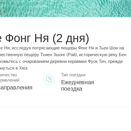
 Фонг Ня (2 дня)
нг Ня, исследуя потрясающие пещеры Фонг Ня и Тьен Шон на
ественную пещеру Тхиен Зыонг (Рай), историческую реку Бен
комьтесь с очарованием деревни керамики Фуок Тич, прежде
рнуться в Хюэ.
личество
Тип поездки
правлений
Ежедневная
направления
поездка