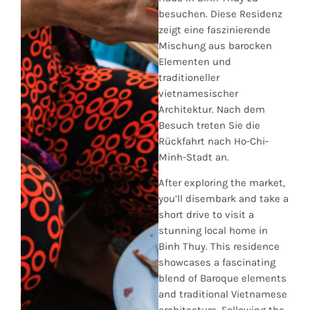
besuchen. Diese Residenz
zeigt eine faszinierende
Mischung aus barocken
Elementen und
traditioneller
vietnamesischer
Architektur. Nach dem
Besuch treten Sie die
Rückfahrt nach Ho-Chi-
Minh-Stadt an.
After exploring the market,
you’ll disembark and take a
short drive to visit a
stunning local home in
Binh Thuy. This residence
showcases a fascinating
blend of Baroque elements
and traditional Vietnamese