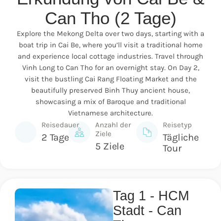
Can Tho (2 Tage)
Explore the Mekong Delta over two days, starting with a
boat trip in Cai Be, where you’ll visit a traditional home
and experience local cottage industries. Travel through
Vinh Long to Can Tho for an overnight stay. On Day 2,
visit the bustling Cai Rang Floating Market and the
beautifully preserved Binh Thuy ancient house,
showcasing a mix of Baroque and traditional
Vietnamese architecture.
Reisedauer
Anzahl der
Reisetyp
Ziele
2 Tage
Tägliche
5 Ziele
Tour
Tag 1 - HCM
Stadt - Can