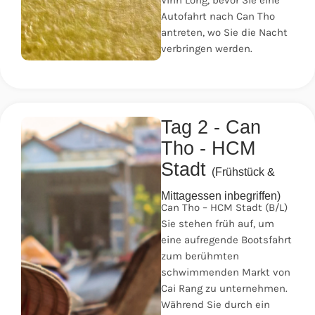
Vinh Long, bevor Sie eine
Autofahrt nach Can Tho
antreten, wo Sie die Nacht
verbringen werden.
Tag 2 - Can
Tho - HCM
Stadt
(Frühstück &
Mittagessen inbegriffen)
Can Tho – HCM Stadt (B/L)
Sie stehen früh auf, um
eine aufregende Bootsfahrt
zum berühmten
schwimmenden Markt von
Cai Rang zu unternehmen.
Während Sie durch ein