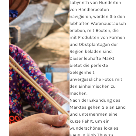
Labyrinth von Hunderten
von Händlerbooten
navigieren, werden Sie den
lebhaften Warenaustausch
erleben, mit Booten, die
mit Produkten von Farmen
und Obstplantagen der
Region beladen sind.
Dieser lebhafte Markt
bietet die perfekte
Gelegenheit,
unvergessliche Fotos mit
den Einheimischen zu
machen.
Nach der Erkundung des
Marktes gehen Sie an Land
und unternehmen eine
kurze Fahrt, um ein
wunderschönes lokales
Haus in Binh Thuy zu