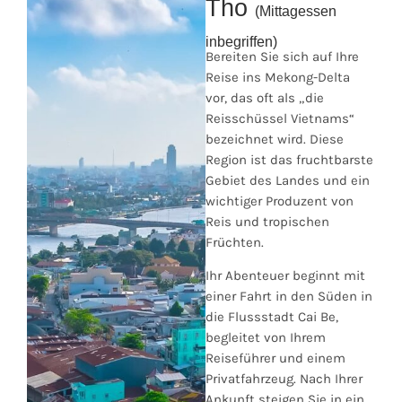
Tho
(Mittagessen
inbegriffen)
Bereiten Sie sich auf Ihre
Reise ins Mekong-Delta
vor, das oft als „die
Reisschüssel Vietnams“
bezeichnet wird. Diese
Region ist das fruchtbarste
Gebiet des Landes und ein
wichtiger Produzent von
Reis und tropischen
Früchten.
Ihr Abenteuer beginnt mit
einer Fahrt in den Süden in
die Flussstadt Cai Be,
begleitet von Ihrem
Reiseführer und einem
Privatfahrzeug. Nach Ihrer
Ankunft steigen Sie in ein