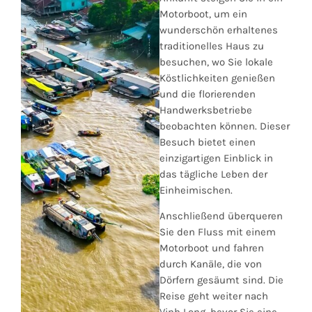
Motorboot, um ein
wunderschön erhaltenes
traditionelles Haus zu
besuchen, wo Sie lokale
Köstlichkeiten genießen
und die florierenden
Handwerksbetriebe
beobachten können. Dieser
Besuch bietet einen
einzigartigen Einblick in
das tägliche Leben der
Einheimischen.
Anschließend überqueren
Sie den Fluss mit einem
Motorboot und fahren
durch Kanäle, die von
Dörfern gesäumt sind. Die
Reise geht weiter nach